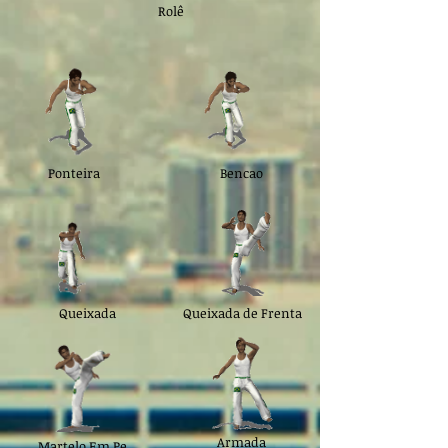
Rolê
Ponteira
Bencao
Queixada
Queixada de Frenta
Armada
Martelo Em Pe