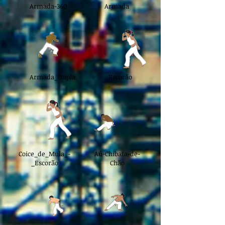
Armada-360
Armada
Armada_Dupla
Escorão
Coice_de_Mula_-
Aú-Chibata-de-
_Escorão
Chão