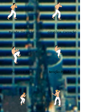
Martelo-
Chapa-
Pulado_Correção
Giratória_Correção
Ponteira-Alta
Benção-Pulada