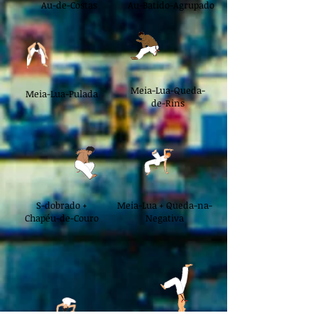
Au-de-Costas
Au-Batido-Agrupado
Meia-Lua-Queda-
Meia-Lua-Pulada
de-Rins
S-dobrado +
Meia-Lua + Queda-na-
Chapéu-de-Couro
Negativa