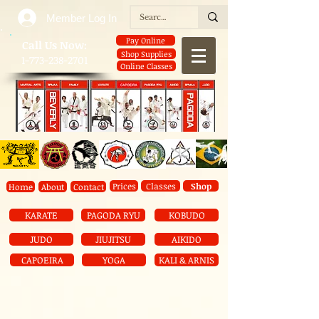
Member Log In
Pay Online
​Call Us Now:
Shop Supplies
1-773-238-2701
Online Classes
Prices
Classes
Shop
Home
About
Contact
KARATE
PAGODA RYU
KOBUDO
JUDO
JIUJITSU
AIKIDO
CAPOEIRA
YOGA
KALI & ARNIS