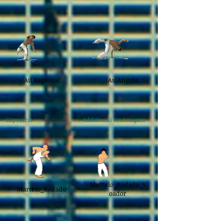
Aú Regional
Au Angola
Capoeira: Additional Techniques
Martelo_Rodado_V
Martelo_Rodado
oador